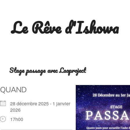
Skip
to
Le Rêve d'Ishowa
content
Stage passage avec Laoproject
QUAND
28 décembre 2025 - 1 janvier
2026
17h00